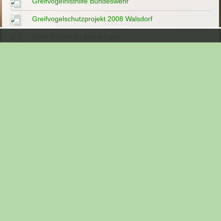
Greifvogelnisthilfe Bundeswehr
Greifvogelschutzprojekt 2008 Walsdorf
Hohe Türme für kleine Falken
Industriesilos Grundlage des Turmfalkenschutzes 2020
Innovativer Nistmast als Zukunftsprojekt für den
Artenschutz 2026
Kirchenfalke Welterbe Bamberg 2014
Kirchenfalken aus Bischberg
Nistplätze in Gittermasten
Projekt Turmfalke Ostdeutschland 2010
Sekundärhabitat Autobahnbrückenkörper
Sicherung Burgwindheimer Niststätte
Trafofalke 09
Turmfalke