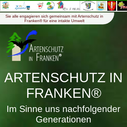
≡
Menü
Sie alle engagieren sich gemeinsam mit Artenschutz in
Franken® für eine intakte Umwelt
ARTENSCHUTZ IN
FRANKEN®
Im Sinne uns nachfolgender
Generationen