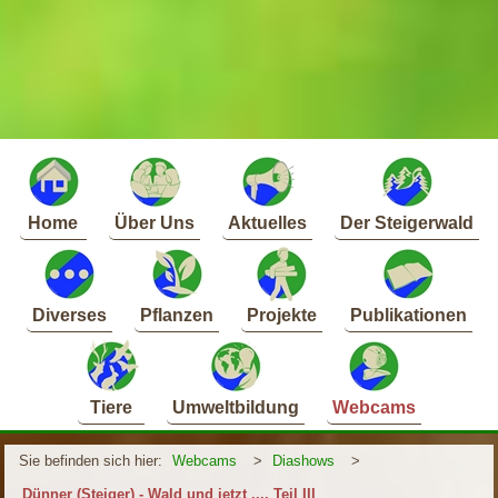
Home
Über Uns
Aktuelles
Der Steigerwald
Diverses
Pflanzen
Projekte
Publikationen
Tiere
Umweltbildung
Webcams
Sie befinden sich hier:
Webcams
>
Diashows
>
Dünner (Steiger) - Wald und jetzt .... Teil III