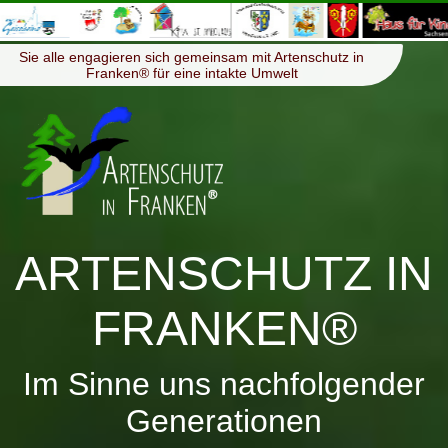
≡
Menü
Sie alle engagieren sich gemeinsam mit Artenschutz in
Franken® für eine intakte Umwelt
ARTENSCHUTZ IN
FRANKEN®
Im Sinne uns nachfolgender
Generationen