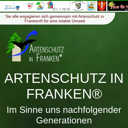
≡
Menü
Sie alle engagieren sich gemeinsam mit Artenschutz in
Franken® für eine intakte Umwelt
ARTENSCHUTZ IN
FRANKEN®
Im Sinne uns nachfolgender
Generationen