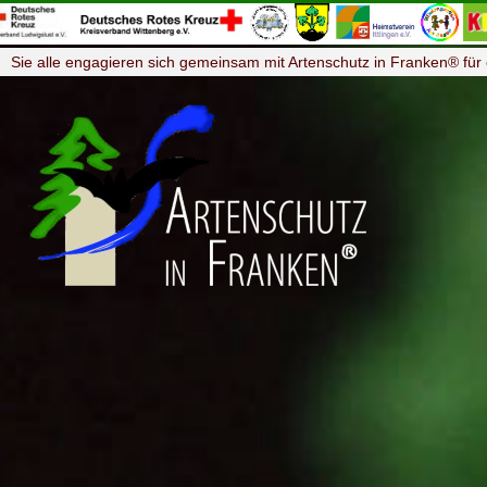
Sie alle engagieren sich gemeinsam mit Artenschutz in Franken® für 