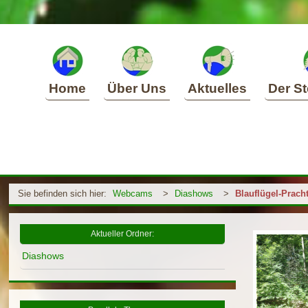
Home
Über Uns
Aktuelles
Der St
Sie befinden sich hier:
Webcams
>
Diashows
>
Blauflügel-Pracht
Aktueller Ordner:
Diashows