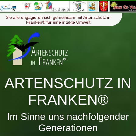
≡
Menü
Sie alle engagieren sich gemeinsam mit Artenschutz in
Franken® für eine intakte Umwelt
ARTENSCHUTZ IN
FRANKEN®
Im Sinne uns nachfolgender
Generationen