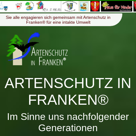
≡
Menü
Sie alle engagieren sich gemeinsam mit Artenschutz in
Franken® für eine intakte Umwelt
ARTENSCHUTZ IN
FRANKEN®
Im Sinne uns nachfolgender
Generationen