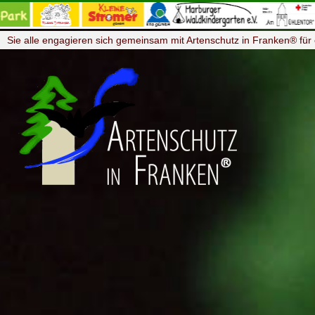
Sie alle engagieren sich gemeinsam mit Artenschutz in Franken® für 