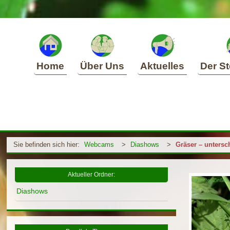
Home
Über Uns
Aktuelles
Der St
Sie befinden sich hier:
Webcams
>
Diashows
>
Gräser – untersc
Aktueller Ordner:
Diashows