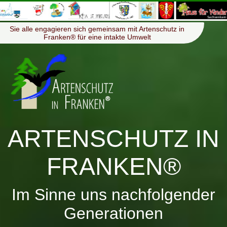
≡
Menü
Sie alle engagieren sich gemeinsam mit Artenschutz in
Franken® für eine intakte Umwelt
ARTENSCHUTZ IN
FRANKEN®
Im Sinne uns nachfolgender
Generationen