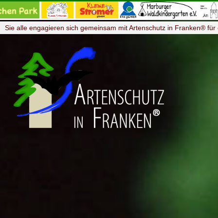
Sie alle engagieren sich gemeinsam mit Artenschutz in Franken® für 