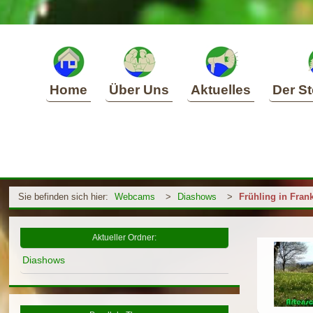
Home
Über Uns
Aktuelles
Der St
Sie befinden sich hier:
Webcams
>
Diashows
>
Frühling in Fran
Aktueller Ordner:
Diashows