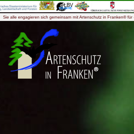
Sie alle engagieren sich gemeinsam mit Artenschutz in Franken® für 