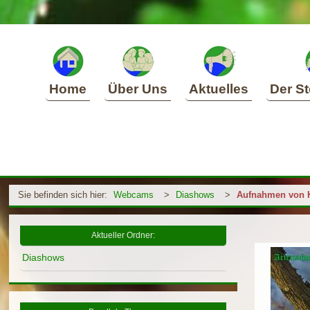
Home
Über Uns
Aktuelles
Der St
Sie befinden sich hier:
Webcams
>
Diashows
>
Aufnahmen von 
Aktueller Ordner:
Diashows