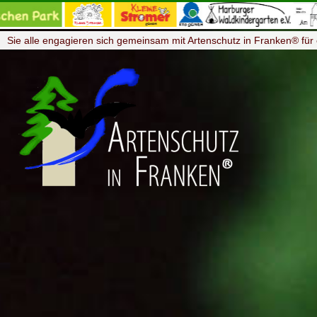
Sie alle engagieren sich gemeinsam mit Artenschutz in Franken® für 