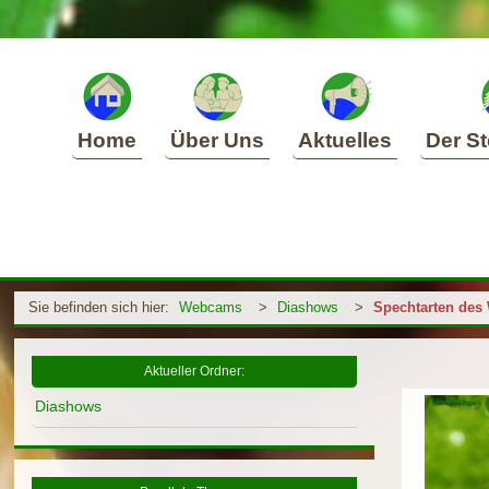
Home
Über Uns
Aktuelles
Der St
Sie befinden sich hier:
Webcams
>
Diashows
>
Spechtarten des
Aktueller Ordner:
Diashows