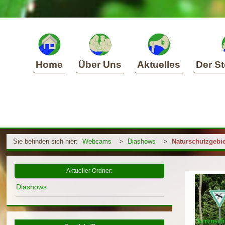
Home
Über Uns
Aktuelles
Der St
Sie befinden sich hier:
Webcams
>
Diashows
>
Naturschutzgebie
Aktueller Ordner:
Diashows