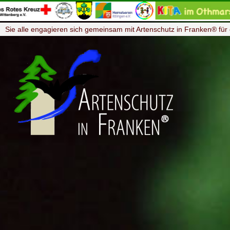
Sie alle engagieren sich gemeinsam mit Artenschutz in Franken® für 