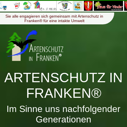
≡
Menü
Sie alle engagieren sich gemeinsam mit Artenschutz in
Franken® für eine intakte Umwelt
ARTENSCHUTZ IN
FRANKEN®
Im Sinne uns nachfolgender
Generationen