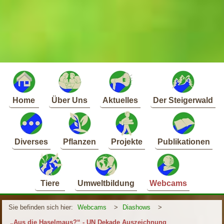
Home
Über Uns
Aktuelles
Der Steigerwald
Diverses
Pflanzen
Projekte
Publikationen
Tiere
Umweltbildung
Webcams
Sie befinden sich hier:
Webcams
>
Diashows
>
„Aus die Haselmaus?“ - UN Dekade Auszeichnung