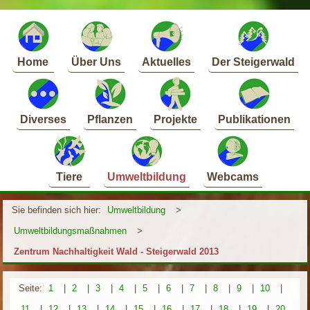
Home
Über Uns
Aktuelles
Der Steigerwald
Diverses
Pflanzen
Projekte
Publikationen
Tiere
Umweltbildung
Webcams
Sie befinden sich hier:
Umweltbildung
>
Umweltbildungsmaßnahmen
>
Zentrum Nachhaltigkeit Wald - Steigerwald 2013
Seite:
1
|
2
|
3
|
4
|
5
|
6
|
7
|
8
|
9
|
10
|
11
|
12
|
13
|
14
|
15
|
16
|
17
|
18
|
19
|
20