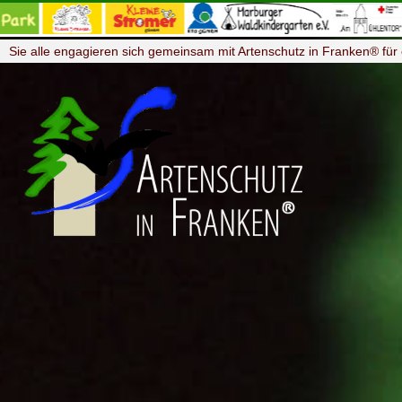
Sie alle engagieren sich gemeinsam mit Artenschutz in Franken® für 