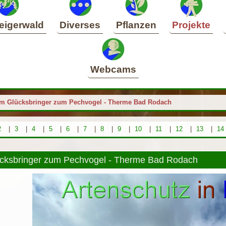
eigerwald
Diverses
Pflanzen
Projekte
Webcams
m Glücksbringer zum Pechvogel - Therme Bad Rodach
2
|
3
|
4
|
5
|
6
|
7
|
8
|
9
|
10
|
11
|
12
|
13
|
14
cksbringer zum Pechvogel - Therme Bad Rodach