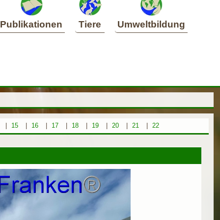
Publikationen
Tiere
Umweltbildung
|
15
|
16
|
17
|
18
|
19
|
20
|
21
|
22