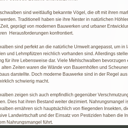
schwalben sind weitläufig bekannte Vögel, die oft mit ihren m
werden. Traditionell haben sie ihre Nester in natürlichen Höhl
 Zeit, geprägt von modernen Bauwerken und urbaner Entwicklun
ren Herausforderungen konfrontiert.
lben sind perfekt an die natürliche Umwelt angepasst, um in l
en und Lehmpfützen reichlich vorhanden sind. Allerdings stel
g für ihre Lebensweise dar. Viele Mehlschwalben bevorzugen
n alten Zeiten waren die Wände von Bauernhöfen und Scheunen 
baus darstellte. Doch moderne Bauwerke sind in der Regel aus 
irklich schwierig macht.
alben zeigen sich auch empfindlich gegenüber Verschmutzung 
n. Dies hat ihren Bestand weiter dezimiert. Nahrungsmangel ist
alben ernähren sich hauptsächlich von fliegenden Insekten, di
sive Landwirtschaft und der Einsatz von Pestiziden haben die I
em Nahrungsmangel führt.