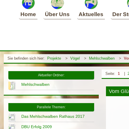
Home
Über Uns
Aktuelles
Der St
Sie befinden sich hier:
Projekte
>
Vögel
>
Mehlschwalben
>
Vo
Seite:
1
|
Aktueller Ordner:
Mehlschwalben
Vom Glü
Parallele Themen:
Das Mehlschwalben Rathaus 2017
DBU Erfolg 2009