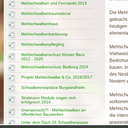
Mehlschwalben und Ferropolis 2019
Die Mehl
Mehlschwalbenbaumaterial
gebracht 
Mehlschwalbenhaus
heutigen
elementa
Mehlschwalbenkartierung
Mehlschwalbenpflegling
Mehlschwa
Viehweid
Mehlschwalbenschutz Kloster Banz
2012 - 2025
Bedrohun
Mehrschwalbenschutz Bedburg 2024
bauen. I
des Nest
Projekt Mehlschwalbe & Co. 2016/2017
Nestern w
Schwalbennistplätze Burgwindheim
Mehlschw
Stratmann Module zeigen sich
vorkomme
erfolgreich 2014
Mehlschw
Unerwünscht?! - Mehlschwalben an
öffentlichen Bauwerken
die inten
graviend
Unter dem Dach 16 Schwalbenpaare