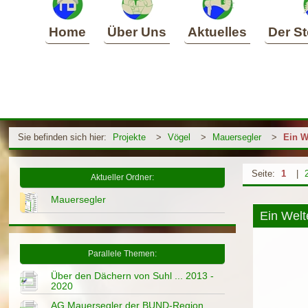
Home
Über Uns
Aktuelles
Der St
Sie befinden sich hier:
Projekte
>
Vögel
>
Mauersegler
>
Ein W
Seite:
1
|
Aktueller Ordner:
Mauersegler
Ein Welt
Parallele Themen:
Über den Dächern von Suhl ... 2013 -
2020
AG Mauersegler der BUND-Region