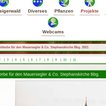
eigerwald
Diverses
Pflanzen
Projekte
Webcams
elterbe für den Mauersegler & Co. Stephanskirche Bbg. 2021
2
|
3
|
4
|
5
|
6
|
7
|
8
|
9
|
10
|
11
erbe für den Mauersegler & Co. Stephanskirche Bbg.