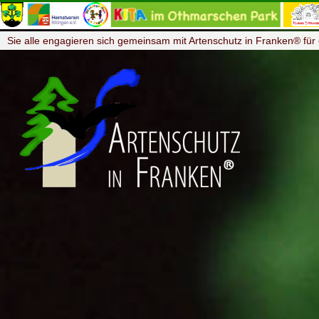
Sie alle engagieren sich gemeinsam mit Artenschutz in Franken® für 