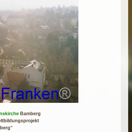
nskirche
Bamberg
dungsprojekt
rg“