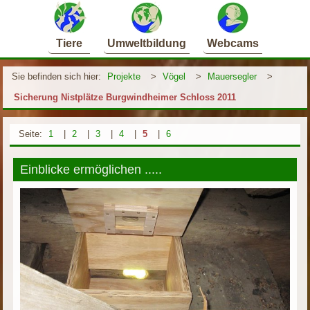
Tiere
Umweltbildung
Webcams
Sie befinden sich hier:
Projekte
>
Vögel
>
Mauersegler
>
Sicherung Nistplätze Burgwindheimer Schloss 2011
Seite:
1
|
2
|
3
|
4
|
5
|
6
Einblicke ermöglichen .....