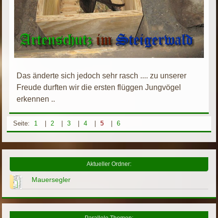
Das änderte sich jedoch sehr rasch .... zu unserer
Freude durften wir die ersten flüggen Jungvögel
erkennen ..
Seite:
1
|
2
|
3
|
4
|
5
|
6
Aktueller Ordner:
Mauersegler