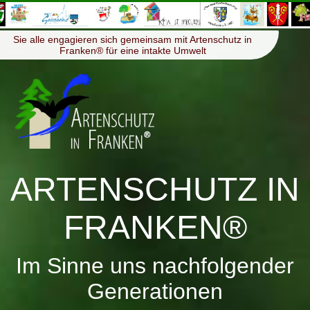
≡
Menü
Sie alle engagieren sich gemeinsam mit Artenschutz in
Franken® für eine intakte Umwelt
ARTENSCHUTZ IN
FRANKEN®
Im Sinne uns nachfolgender
Generationen