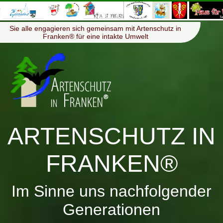
≡
Menü
Sie alle engagieren sich gemeinsam mit Artenschutz in
Franken® für eine intakte Umwelt
ARTENSCHUTZ IN
FRANKEN®
Im Sinne uns nachfolgender
Generationen