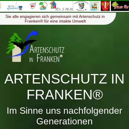
≡
Menü
Sie alle engagieren sich gemeinsam mit Artenschutz in
Franken® für eine intakte Umwelt
ARTENSCHUTZ IN
FRANKEN®
Im Sinne uns nachfolgender
Generationen