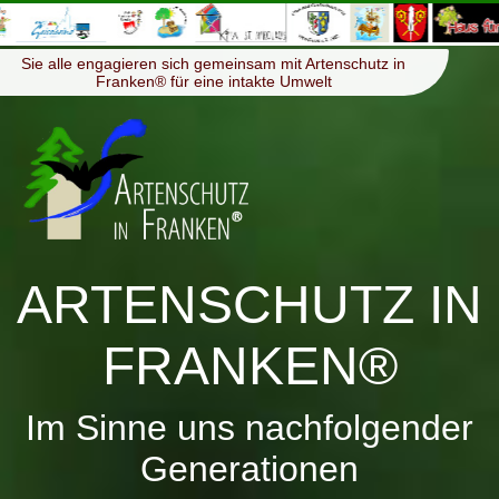
≡
Menü
Sie alle engagieren sich gemeinsam mit Artenschutz in
Franken® für eine intakte Umwelt
ARTENSCHUTZ IN
FRANKEN®
Im Sinne uns nachfolgender
Generationen