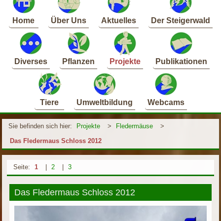
Home
Über Uns
Aktuelles
Der Steigerwald
Diverses
Pflanzen
Projekte
Publikationen
Tiere
Umweltbildung
Webcams
Sie befinden sich hier:
Projekte
>
Fledermäuse
>
Das Fledermaus Schloss 2012
Seite:
1
|
2
|
3
Das Fledermaus Schloss 2012