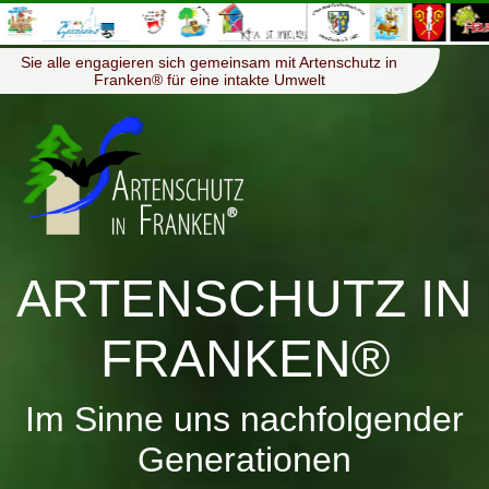
≡
Menü
Sie alle engagieren sich gemeinsam mit Artenschutz in
Franken® für eine intakte Umwelt
ARTENSCHUTZ IN
FRANKEN®
Im Sinne uns nachfolgender
Generationen