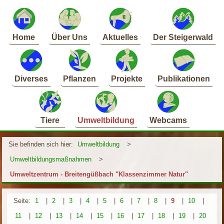
Home
Über Uns
Aktuelles
Der Steigerwald
Diverses
Pflanzen
Projekte
Publikationen
Tiere
Umweltbildung
Webcams
Sie befinden sich hier:
Umweltbildung
>
Umweltbildungsmaßnahmen
>
Umweltzentrum - Breitengüßbach "Klassenzimmer Natur"
Seite:
1
|
2
|
3
|
4
|
5
|
6
|
7
|
8
|
9
|
10
|
11
|
12
|
13
|
14
|
15
|
16
|
17
|
18
|
19
|
20