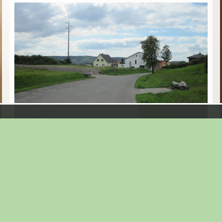
Seite:
1
|
2
|
3
|
4
|
5
|
6
|
7
|
8
|
9
|
10
|
11
|
12
|
13
|
14
|
15
|
16
|
17
|
18
|
19
|
20
|
21
|
22
|
23
|
24
|
25
|
26
|
27
|
28
|
29
|