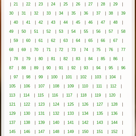
|
21
|
22
|
23
|
24
|
25
|
26
|
27
|
28
|
29
|
30
|
31
|
32
|
33
|
34
|
35
|
36
|
37
|
38
|
39
|
40
|
41
|
42
|
43
|
44
|
45
|
46
|
47
|
48
|
49
|
50
|
51
|
52
|
53
|
54
|
55
|
56
|
57
|
58
|
59
|
60
|
61
|
62
|
63
|
64
|
65
|
66
|
67
|
68
|
69
|
70
|
71
|
72
|
73
|
74
|
75
|
76
|
77
|
78
|
79
|
80
|
81
|
82
|
83
|
84
|
85
|
86
|
87
|
88
|
89
|
90
|
91
|
92
|
93
|
94
|
95
|
96
|
97
|
98
|
99
|
100
|
101
|
102
|
103
|
104
|
105
|
106
|
107
|
108
|
109
|
110
|
111
|
112
|
113
|
114
|
115
|
116
|
117
|
118
|
119
|
120
|
121
|
122
|
123
|
124
|
125
|
126
|
127
|
128
|
129
|
130
|
131
|
132
|
133
|
134
|
135
|
136
|
137
|
138
|
139
|
140
|
141
|
142
|
143
|
144
|
145
|
146
|
147
|
148
|
149
|
150
|
151
|
152
|