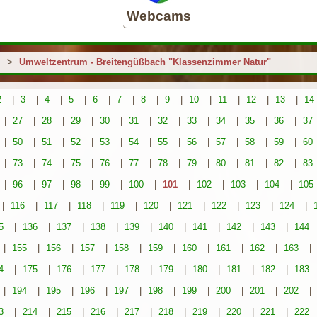
Webcams
>
Umweltzentrum - Breitengüßbach "Klassenzimmer Natur"
2
|
3
|
4
|
5
|
6
|
7
|
8
|
9
|
10
|
11
|
12
|
13
|
14
|
27
|
28
|
29
|
30
|
31
|
32
|
33
|
34
|
35
|
36
|
37
|
50
|
51
|
52
|
53
|
54
|
55
|
56
|
57
|
58
|
59
|
60
|
73
|
74
|
75
|
76
|
77
|
78
|
79
|
80
|
81
|
82
|
83
|
96
|
97
|
98
|
99
|
100
|
101
|
102
|
103
|
104
|
105
|
116
|
117
|
118
|
119
|
120
|
121
|
122
|
123
|
124
|
5
|
136
|
137
|
138
|
139
|
140
|
141
|
142
|
143
|
144
|
155
|
156
|
157
|
158
|
159
|
160
|
161
|
162
|
163
|
4
|
175
|
176
|
177
|
178
|
179
|
180
|
181
|
182
|
183
|
194
|
195
|
196
|
197
|
198
|
199
|
200
|
201
|
202
|
3
|
214
|
215
|
216
|
217
|
218
|
219
|
220
|
221
|
222