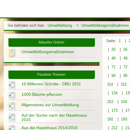
Sie befinden sich hier:
Umweltbildung
>
Umweltbildungsmaßnahmen
Seite:
1
|
Aktueller Ordner:
|
25
|
26
Umweltbildungsmaßnahmen
|
48
|
49
|
71
|
72
Parallele Themen:
|
94
|
95
10 Millionen Schritte - DBU 2011
114
|
115
|
134
|
13
1000-Bäume-pflanzen
153
|
154
Allgemeines zur Umweltbildung
|
173
|
17
Auf der Suche nach der Haselmaus
192
|
193
2015
Aus die Haselmaus 2014/2015
|
212
|
21