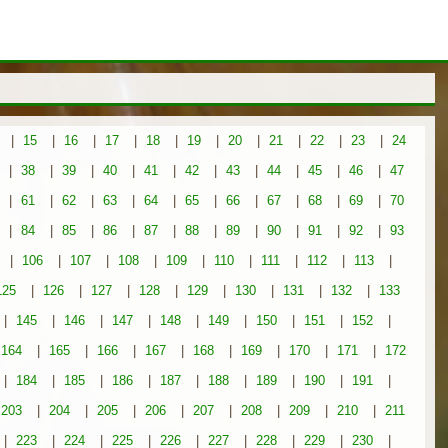
|
15
|
16
|
17
|
18
|
19
|
20
|
21
|
22
|
23
|
24
|
38
|
39
|
40
|
41
|
42
|
43
|
44
|
45
|
46
|
47
|
61
|
62
|
63
|
64
|
65
|
66
|
67
|
68
|
69
|
70
|
84
|
85
|
86
|
87
|
88
|
89
|
90
|
91
|
92
|
93
|
106
|
107
|
108
|
109
|
110
|
111
|
112
|
113
|
125
|
126
|
127
|
128
|
129
|
130
|
131
|
132
|
133
|
145
|
146
|
147
|
148
|
149
|
150
|
151
|
152
|
164
|
165
|
166
|
167
|
168
|
169
|
170
|
171
|
172
|
184
|
185
|
186
|
187
|
188
|
189
|
190
|
191
|
203
|
204
|
205
|
206
|
207
|
208
|
209
|
210
|
211
|
223
|
224
|
225
|
226
|
227
|
228
|
229
|
230
|