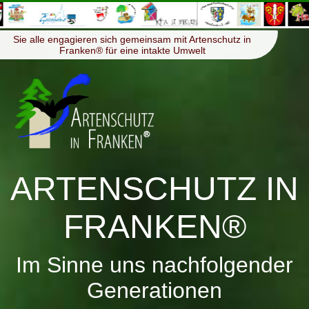
≡
Menü
Sie alle engagieren sich gemeinsam mit Artenschutz in
Franken® für eine intakte Umwelt
ARTENSCHUTZ IN
FRANKEN®
Im Sinne uns nachfolgender
Generationen