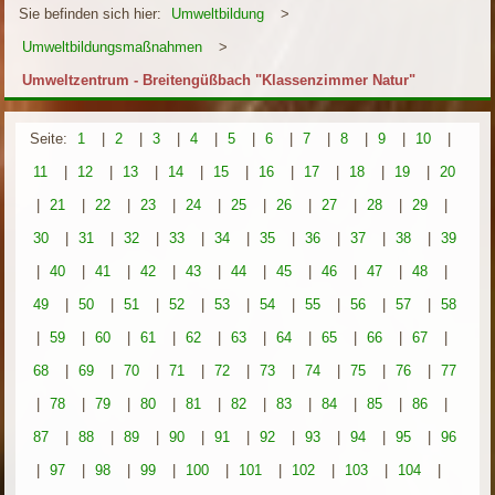
Sie befinden sich hier:
Umweltbildung
>
Umweltbildungsmaßnahmen
>
Umweltzentrum - Breitengüßbach "Klassenzimmer Natur"
Seite:
1
|
2
|
3
|
4
|
5
|
6
|
7
|
8
|
9
|
10
|
11
|
12
|
13
|
14
|
15
|
16
|
17
|
18
|
19
|
20
|
21
|
22
|
23
|
24
|
25
|
26
|
27
|
28
|
29
|
30
|
31
|
32
|
33
|
34
|
35
|
36
|
37
|
38
|
39
|
40
|
41
|
42
|
43
|
44
|
45
|
46
|
47
|
48
|
49
|
50
|
51
|
52
|
53
|
54
|
55
|
56
|
57
|
58
|
59
|
60
|
61
|
62
|
63
|
64
|
65
|
66
|
67
|
68
|
69
|
70
|
71
|
72
|
73
|
74
|
75
|
76
|
77
|
78
|
79
|
80
|
81
|
82
|
83
|
84
|
85
|
86
|
87
|
88
|
89
|
90
|
91
|
92
|
93
|
94
|
95
|
96
|
97
|
98
|
99
|
100
|
101
|
102
|
103
|
104
|