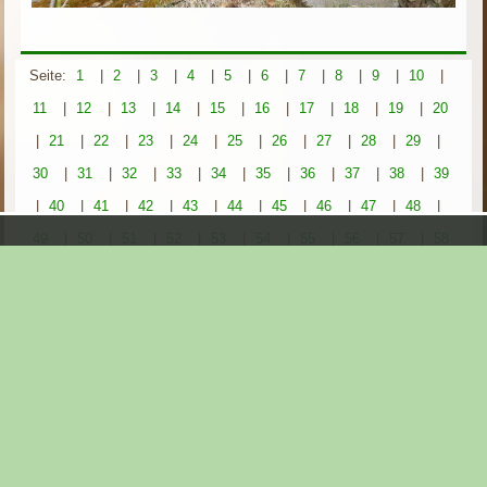
Seite:
1
|
2
|
3
|
4
|
5
|
6
|
7
|
8
|
9
|
10
|
11
|
12
|
13
|
14
|
15
|
16
|
17
|
18
|
19
|
20
|
21
|
22
|
23
|
24
|
25
|
26
|
27
|
28
|
29
|
30
|
31
|
32
|
33
|
34
|
35
|
36
|
37
|
38
|
39
|
40
|
41
|
42
|
43
|
44
|
45
|
46
|
47
|
48
|
49
|
50
|
51
|
52
|
53
|
54
|
55
|
56
|
57
|
58
|
59
|
60
|
61
|
62
|
63
|
64
|
65
|
66
|
67
|
68
|
69
|
70
|
71
|
72
|
73
|
74
|
75
|
76
|
77
|
78
|
79
|
80
|
81
|
82
|
83
|
84
|
85
|
86
|
87
|
88
|
89
|
90
|
91
|
92
|
93
|
94
|
95
|
96
|
97
|
98
|
99
|
100
|
101
|
102
|
103
|
104
|
105
|
106
|
107
|
108
|
109
|
110
|
111
|
112
|
113
|
114
|
115
|
116
|
117
|
118
|
119
|
120
|