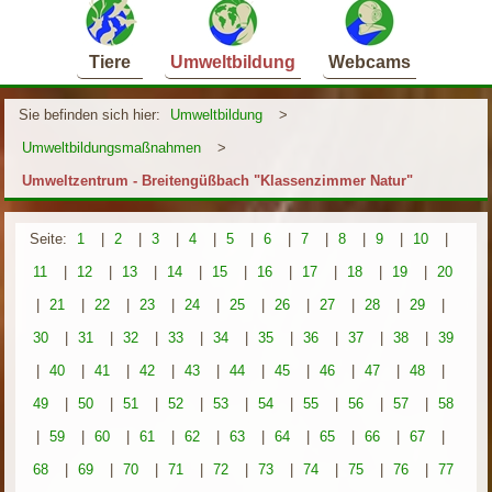
Tiere
Umweltbildung
Webcams
Sie befinden sich hier:
Umweltbildung
>
Umweltbildungsmaßnahmen
>
Umweltzentrum - Breitengüßbach "Klassenzimmer Natur"
Seite:
1
|
2
|
3
|
4
|
5
|
6
|
7
|
8
|
9
|
10
|
11
|
12
|
13
|
14
|
15
|
16
|
17
|
18
|
19
|
20
|
21
|
22
|
23
|
24
|
25
|
26
|
27
|
28
|
29
|
30
|
31
|
32
|
33
|
34
|
35
|
36
|
37
|
38
|
39
|
40
|
41
|
42
|
43
|
44
|
45
|
46
|
47
|
48
|
49
|
50
|
51
|
52
|
53
|
54
|
55
|
56
|
57
|
58
|
59
|
60
|
61
|
62
|
63
|
64
|
65
|
66
|
67
|
68
|
69
|
70
|
71
|
72
|
73
|
74
|
75
|
76
|
77