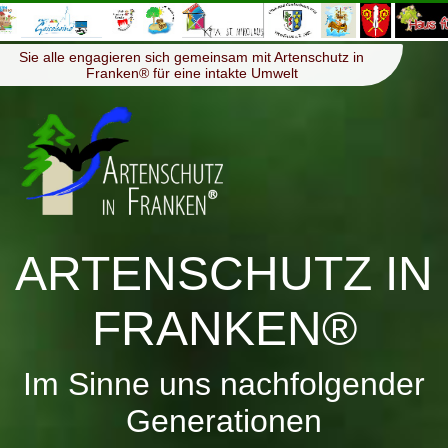
≡
Menü
Sie alle engagieren sich gemeinsam mit Artenschutz in
Franken® für eine intakte Umwelt
ARTENSCHUTZ IN
FRANKEN®
Im Sinne uns nachfolgender
Generationen