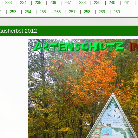
|
233
|
234
|
235
|
236
|
237
|
238
|
239
|
240
|
241
|
2
|
253
|
254
|
255
|
256
|
257
|
258
|
259
|
260
ausherbst 2012