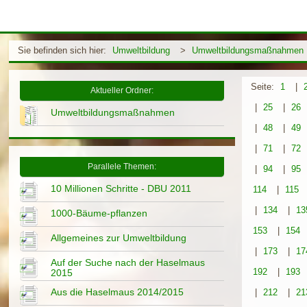
Sie befinden sich hier:
Umweltbildung
>
Umweltbildungsmaßnahmen
Seite:
1
|
Aktueller Ordner:
|
25
|
26
Umweltbildungsmaßnahmen
|
48
|
49
|
71
|
72
Parallele Themen:
|
94
|
95
10 Millionen Schritte - DBU 2011
114
|
115
|
134
|
13
1000-Bäume-pflanzen
153
|
154
Allgemeines zur Umweltbildung
|
173
|
17
Auf der Suche nach der Haselmaus
192
|
193
2015
Aus die Haselmaus 2014/2015
|
212
|
21