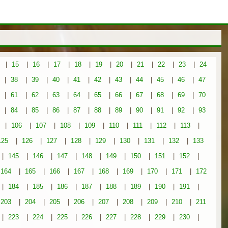
|
15
|
16
|
17
|
18
|
19
|
20
|
21
|
22
|
23
|
24
|
38
|
39
|
40
|
41
|
42
|
43
|
44
|
45
|
46
|
47
|
61
|
62
|
63
|
64
|
65
|
66
|
67
|
68
|
69
|
70
|
84
|
85
|
86
|
87
|
88
|
89
|
90
|
91
|
92
|
93
|
106
|
107
|
108
|
109
|
110
|
111
|
112
|
113
|
125
|
126
|
127
|
128
|
129
|
130
|
131
|
132
|
133
|
145
|
146
|
147
|
148
|
149
|
150
|
151
|
152
|
164
|
165
|
166
|
167
|
168
|
169
|
170
|
171
|
172
|
184
|
185
|
186
|
187
|
188
|
189
|
190
|
191
|
203
|
204
|
205
|
206
|
207
|
208
|
209
|
210
|
211
|
223
|
224
|
225
|
226
|
227
|
228
|
229
|
230
|