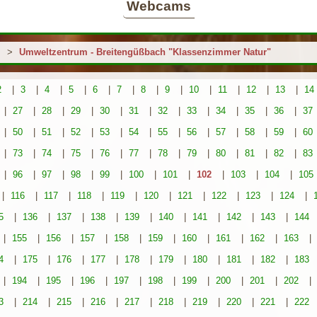
Webcams
>
Umweltzentrum - Breitengüßbach "Klassenzimmer Natur"
2
|
3
|
4
|
5
|
6
|
7
|
8
|
9
|
10
|
11
|
12
|
13
|
14
|
27
|
28
|
29
|
30
|
31
|
32
|
33
|
34
|
35
|
36
|
37
|
50
|
51
|
52
|
53
|
54
|
55
|
56
|
57
|
58
|
59
|
60
|
73
|
74
|
75
|
76
|
77
|
78
|
79
|
80
|
81
|
82
|
83
|
96
|
97
|
98
|
99
|
100
|
101
|
102
|
103
|
104
|
105
|
116
|
117
|
118
|
119
|
120
|
121
|
122
|
123
|
124
|
5
|
136
|
137
|
138
|
139
|
140
|
141
|
142
|
143
|
144
|
155
|
156
|
157
|
158
|
159
|
160
|
161
|
162
|
163
|
4
|
175
|
176
|
177
|
178
|
179
|
180
|
181
|
182
|
183
|
194
|
195
|
196
|
197
|
198
|
199
|
200
|
201
|
202
|
3
|
214
|
215
|
216
|
217
|
218
|
219
|
220
|
221
|
222