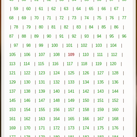
|
59
|
60
|
61
|
62
|
63
|
64
|
65
|
66
|
67
|
68
|
69
|
70
|
71
|
72
|
73
|
74
|
75
|
76
|
77
|
78
|
79
|
80
|
81
|
82
|
83
|
84
|
85
|
86
|
87
|
88
|
89
|
90
|
91
|
92
|
93
|
94
|
95
|
96
|
97
|
98
|
99
|
100
|
101
|
102
|
103
|
104
|
105
|
106
|
107
|
108
|
109
|
110
|
111
|
112
|
113
|
114
|
115
|
116
|
117
|
118
|
119
|
120
|
121
|
122
|
123
|
124
|
125
|
126
|
127
|
128
|
129
|
130
|
131
|
132
|
133
|
134
|
135
|
136
|
137
|
138
|
139
|
140
|
141
|
142
|
143
|
144
|
145
|
146
|
147
|
148
|
149
|
150
|
151
|
152
|
153
|
154
|
155
|
156
|
157
|
158
|
159
|
160
|
161
|
162
|
163
|
164
|
165
|
166
|
167
|
168
|
169
|
170
|
171
|
172
|
173
|
174
|
175
|
176
|