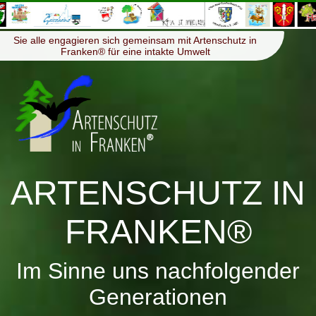
≡
Menü
Sie alle engagieren sich gemeinsam mit Artenschutz in
Franken® für eine intakte Umwelt
ARTENSCHUTZ IN
FRANKEN®
Im Sinne uns nachfolgender
Generationen