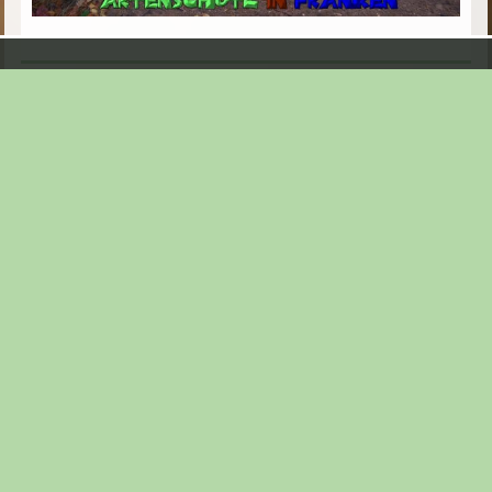
Seite:
1
|
2
|
3
|
4
|
5
|
6
|
7
|
8
|
9
|
10
|
11
|
12
|
13
|
14
|
15
|
16
|
17
|
18
|
19
|
20
|
21
|
22
|
23
|
24
|
25
|
26
|
27
|
28
|
29
|
30
|
31
|
32
|
33
|
34
|
35
|
36
|
37
|
38
|
39
|
40
|
41
|
42
|
43
|
44
|
45
|
46
|
47
|
48
|
49
|
50
|
51
|
52
|
53
|
54
|
55
|
56
|
57
|
58
|
59
|
60
|
61
|
62
|
63
|
64
|
65
|
66
|
67
|
68
|
69
|
70
|
71
|
72
|
73
|
74
|
75
|
76
|
77
|
78
|
79
|
80
|
81
|
82
|
83
|
84
|
85
|
86
|
87
|
88
|
89
|
90
|
91
|
92
|
93
|
94
|
95
|
96
|
97
|
98
|
99
|
100
|
101
|
102
|
103
|
104
|
105
|
106
|
107
|
108
|
109
|
110
|
111
|
112
|
113
|
114
|
115
|
116
|
117
|
118
|
119
|
120
|