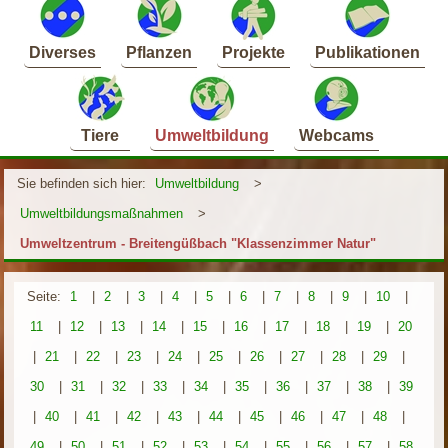
Diverses
Pflanzen
Projekte
Publikationen
Tiere
Umweltbildung
Webcams
Sie befinden sich hier:
Umweltbildung
>
Umweltbildungsmaßnahmen
>
Umweltzentrum - Breitengüßbach "Klassenzimmer Natur"
Seite:
1
|
2
|
3
|
4
|
5
|
6
|
7
|
8
|
9
|
10
|
11
|
12
|
13
|
14
|
15
|
16
|
17
|
18
|
19
|
20
|
21
|
22
|
23
|
24
|
25
|
26
|
27
|
28
|
29
|
30
|
31
|
32
|
33
|
34
|
35
|
36
|
37
|
38
|
39
|
40
|
41
|
42
|
43
|
44
|
45
|
46
|
47
|
48
|
49
|
50
|
51
|
52
|
53
|
54
|
55
|
56
|
57
|
58