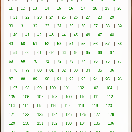
11
|
12
|
13
|
14
|
15
|
16
|
17
|
18
|
19
|
20
|
21
|
22
|
23
|
24
|
25
|
26
|
27
|
28
|
29
|
30
|
31
|
32
|
33
|
34
|
35
|
36
|
37
|
38
|
39
|
40
|
41
|
42
|
43
|
44
|
45
|
46
|
47
|
48
|
49
|
50
|
51
|
52
|
53
|
54
|
55
|
56
|
57
|
58
|
59
|
60
|
61
|
62
|
63
|
64
|
65
|
66
|
67
|
68
|
69
|
70
|
71
|
72
|
73
|
74
|
75
|
76
|
77
|
78
|
79
|
80
|
81
|
82
|
83
|
84
|
85
|
86
|
87
|
88
|
89
|
90
|
91
|
92
|
93
|
94
|
95
|
96
|
97
|
98
|
99
|
100
|
101
|
102
|
103
|
104
|
105
|
106
|
107
|
108
|
109
|
110
|
111
|
112
|
113
|
114
|
115
|
116
|
117
|
118
|
119
|
120
|
121
|
122
|
123
|
124
|
125
|
126
|
127
|
128
|
129
|
130
|
131
|
132
|
133
|
134
|
135
|
136
|