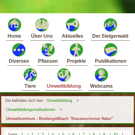
Home
Über Uns
Aktuelles
Der Steigerwald
Diverses
Pflanzen
Projekte
Publikationen
Tiere
Umweltbildung
Webcams
Sie befinden sich hier:
Umweltbildung
>
Umweltbildungsmaßnahmen
>
Umweltzentrum - Breitengüßbach "Klassenzimmer Natur"
Seite:
1
|
2
|
3
|
4
|
5
|
6
|
7
|
8
|
9
|
10
|