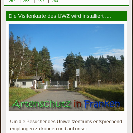
257
|
258
|
259
|
260
Die Visitenkarte des UWZ wird installiert ....
Um die Besucher des Umweltzentrums entsprechend
empfangen zu können und auf unser