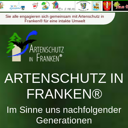
≡
Menü
Sie alle engagieren sich gemeinsam mit Artenschutz in
Franken® für eine intakte Umwelt
ARTENSCHUTZ IN
FRANKEN®
Im Sinne uns nachfolgender
Generationen