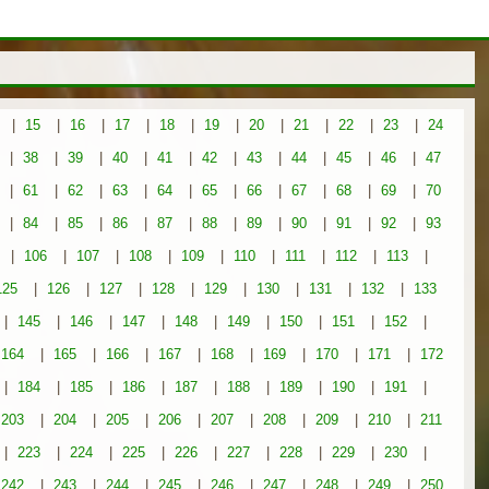
|
15
|
16
|
17
|
18
|
19
|
20
|
21
|
22
|
23
|
24
|
38
|
39
|
40
|
41
|
42
|
43
|
44
|
45
|
46
|
47
|
61
|
62
|
63
|
64
|
65
|
66
|
67
|
68
|
69
|
70
|
84
|
85
|
86
|
87
|
88
|
89
|
90
|
91
|
92
|
93
|
106
|
107
|
108
|
109
|
110
|
111
|
112
|
113
|
125
|
126
|
127
|
128
|
129
|
130
|
131
|
132
|
133
|
145
|
146
|
147
|
148
|
149
|
150
|
151
|
152
|
164
|
165
|
166
|
167
|
168
|
169
|
170
|
171
|
172
|
184
|
185
|
186
|
187
|
188
|
189
|
190
|
191
|
203
|
204
|
205
|
206
|
207
|
208
|
209
|
210
|
211
|
223
|
224
|
225
|
226
|
227
|
228
|
229
|
230
|
242
|
243
|
244
|
245
|
246
|
247
|
248
|
249
|
250