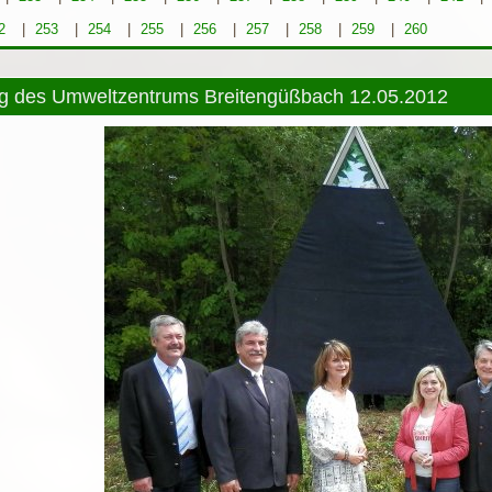
2
|
253
|
254
|
255
|
256
|
257
|
258
|
259
|
260
ng des Umweltzentrums Breitengüßbach 12.05.2012