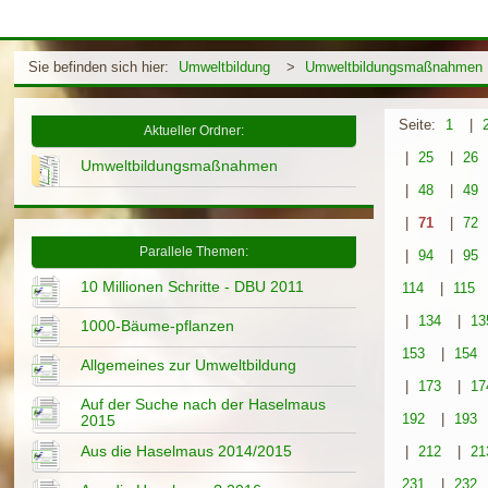
Sie befinden sich hier:
Umweltbildung
>
Umweltbildungsmaßnahmen
Seite:
1
|
Aktueller Ordner:
|
25
|
26
Umweltbildungsmaßnahmen
|
48
|
49
|
71
|
72
Parallele Themen:
|
94
|
95
10 Millionen Schritte - DBU 2011
114
|
115
|
134
|
13
1000-Bäume-pflanzen
153
|
154
Allgemeines zur Umweltbildung
|
173
|
17
Auf der Suche nach der Haselmaus
192
|
193
2015
Aus die Haselmaus 2014/2015
|
212
|
21
231
|
232