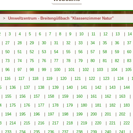
>
Umweltzentrum - Breitengüßbach "Klassenzimmer Natur"
2
|
3
|
4
|
5
|
6
|
7
|
8
|
9
|
10
|
11
|
12
|
13
|
14
|
27
|
28
|
29
|
30
|
31
|
32
|
33
|
34
|
35
|
36
|
37
|
50
|
51
|
52
|
53
|
54
|
55
|
56
|
57
|
58
|
59
|
60
|
73
|
74
|
75
|
76
|
77
|
78
|
79
|
80
|
81
|
82
|
83
|
96
|
97
|
98
|
99
|
100
|
101
|
102
|
103
|
104
|
105
|
116
|
117
|
118
|
119
|
120
|
121
|
122
|
123
|
124
|
5
|
136
|
137
|
138
|
139
|
140
|
141
|
142
|
143
|
144
|
155
|
156
|
157
|
158
|
159
|
160
|
161
|
162
|
163
|
4
|
175
|
176
|
177
|
178
|
179
|
180
|
181
|
182
|
183
|
194
|
195
|
196
|
197
|
198
|
199
|
200
|
201
|
202
|
3
|
214
|
215
|
216
|
217
|
218
|
219
|
220
|
221
|
222
|
233
|
234
|
235
|
236
|
237
|
238
|
239
|
240
|
241
|