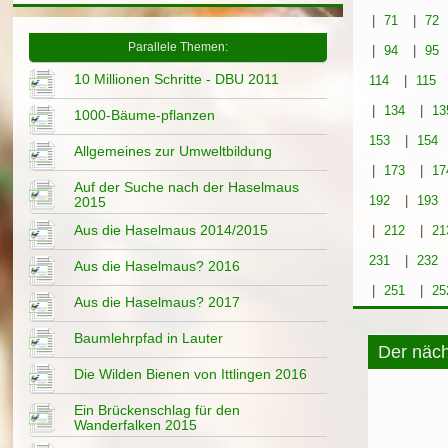
|
71
|
72
Parallele Themen:
|
94
|
95
10 Millionen Schritte - DBU 2011
114
|
115
|
134
|
13
1000-Bäume-pflanzen
153
|
154
Allgemeines zur Umweltbildung
|
173
|
17
Auf der Suche nach der Haselmaus
192
|
193
2015
Aus die Haselmaus 2014/2015
|
212
|
21
231
|
232
Aus die Haselmaus? 2016
|
251
|
25
Aus die Haselmaus? 2017
Baumlehrpfad in Lauter
Der näch
Die Wilden Bienen von Ittlingen 2016
Ein Brückenschlag für den
Wanderfalken 2015