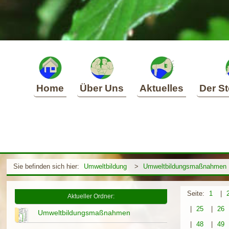
Home
Über Uns
Aktuelles
Der St
Sie befinden sich hier:
Umweltbildung
>
Umweltbildungsmaßnahmen
Seite:
1
|
Aktueller Ordner:
|
25
|
26
Umweltbildungsmaßnahmen
|
48
|
49