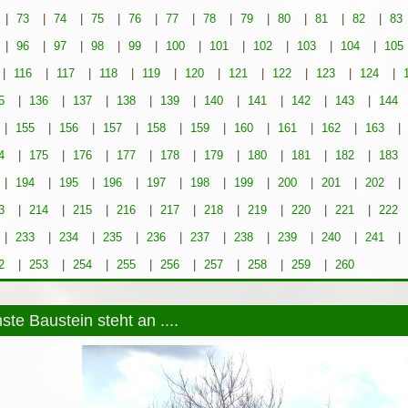
|
73
|
74
|
75
|
76
|
77
|
78
|
79
|
80
|
81
|
82
|
83
|
96
|
97
|
98
|
99
|
100
|
101
|
102
|
103
|
104
|
105
|
116
|
117
|
118
|
119
|
120
|
121
|
122
|
123
|
124
|
5
|
136
|
137
|
138
|
139
|
140
|
141
|
142
|
143
|
144
|
155
|
156
|
157
|
158
|
159
|
160
|
161
|
162
|
163
|
4
|
175
|
176
|
177
|
178
|
179
|
180
|
181
|
182
|
183
|
194
|
195
|
196
|
197
|
198
|
199
|
200
|
201
|
202
|
3
|
214
|
215
|
216
|
217
|
218
|
219
|
220
|
221
|
222
|
233
|
234
|
235
|
236
|
237
|
238
|
239
|
240
|
241
|
2
|
253
|
254
|
255
|
256
|
257
|
258
|
259
|
260
ste Baustein steht an ....