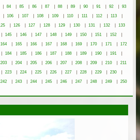
|
84
|
85
|
86
|
87
|
88
|
89
|
90
|
91
|
92
|
93
|
106
|
107
|
108
|
109
|
110
|
111
|
112
|
113
|
125
|
126
|
127
|
128
|
129
|
130
|
131
|
132
|
133
|
145
|
146
|
147
|
148
|
149
|
150
|
151
|
152
|
164
|
165
|
166
|
167
|
168
|
169
|
170
|
171
|
172
|
184
|
185
|
186
|
187
|
188
|
189
|
190
|
191
|
203
|
204
|
205
|
206
|
207
|
208
|
209
|
210
|
211
|
223
|
224
|
225
|
226
|
227
|
228
|
229
|
230
|
242
|
243
|
244
|
245
|
246
|
247
|
248
|
249
|
250