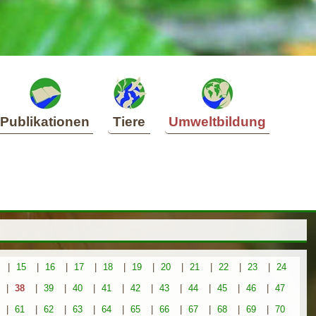
Publikationen
Tiere
Umweltbildung
|
15
|
16
|
17
|
18
|
19
|
20
|
21
|
22
|
23
|
24
|
38
|
39
|
40
|
41
|
42
|
43
|
44
|
45
|
46
|
47
|
61
|
62
|
63
|
64
|
65
|
66
|
67
|
68
|
69
|
70