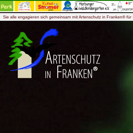
Sie alle engagieren sich gemeinsam mit Artenschutz in Franken® für 