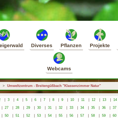
eigerwald
Diverses
Pflanzen
Projekte
Webcams
>
Umweltzentrum - Breitengüßbach "Klassenzimmer Natur"
2
|
3
|
4
|
5
|
6
|
7
|
8
|
9
|
10
|
11
|
12
|
13
|
14
|
27
|
28
|
29
|
30
|
31
|
32
|
33
|
34
|
35
|
36
|
37
|
50
|
51
|
52
|
53
|
54
|
55
|
56
|
57
|
58
|
59
|
60