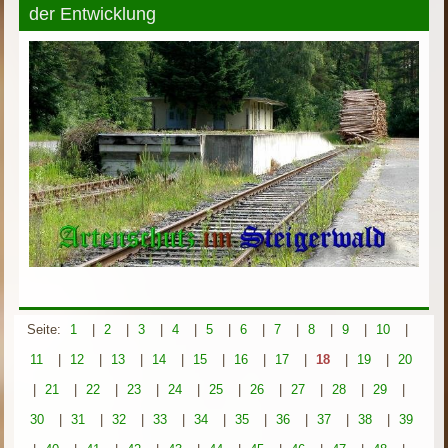
der Entwicklung
Seite:
1
|
2
|
3
|
4
|
5
|
6
|
7
|
8
|
9
|
10
|
11
|
12
|
13
|
14
|
15
|
16
|
17
|
18
|
19
|
20
|
21
|
22
|
23
|
24
|
25
|
26
|
27
|
28
|
29
|
30
|
31
|
32
|
33
|
34
|
35
|
36
|
37
|
38
|
39