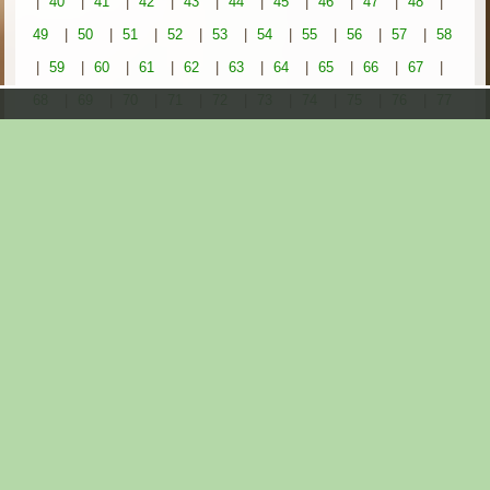
|
40
|
41
|
42
|
43
|
44
|
45
|
46
|
47
|
48
|
49
|
50
|
51
|
52
|
53
|
54
|
55
|
56
|
57
|
58
|
59
|
60
|
61
|
62
|
63
|
64
|
65
|
66
|
67
|
68
|
69
|
70
|
71
|
72
|
73
|
74
|
75
|
76
|
77
|
78
|
79
|
80
|
81
|
82
|
83
|
84
|
85
|
86
|
87
|
88
|
89
|
90
|
91
|
92
|
93
|
94
|
95
|
96
|
97
|
98
|
99
|
100
|
101
|
102
|
103
|
104
|
105
|
106
|
107
|
108
|
109
|
110
|
111
|
112
|
113
|
114
|
115
|
116
|
117
|
118
|
119
|
120
|
121
|
122
|
123
|
124
|
125
|
126
|
127
|
128
|
129
|
130
|
131
|
132
|
133
|
134
|
135
|
136
|
137
|
138
|
139
|
140
|
141
|
142
|
143
|
144
|
145
|
146
|
147
|
148
|
149
|
150
|
151
|
152
|
153
|
154
|
155
|
156
|
157
|
158
|
159
|
160
|
161
|
162
|
163
|
164
|
165
|
166
|
167
|
168
|