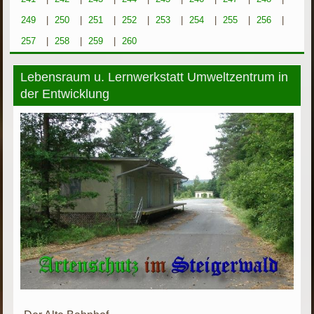
249
|
250
|
251
|
252
|
253
|
254
|
255
|
256
|
257
|
258
|
259
|
260
Lebensraum u. Lernwerkstatt Umweltzentrum in
der Entwicklung