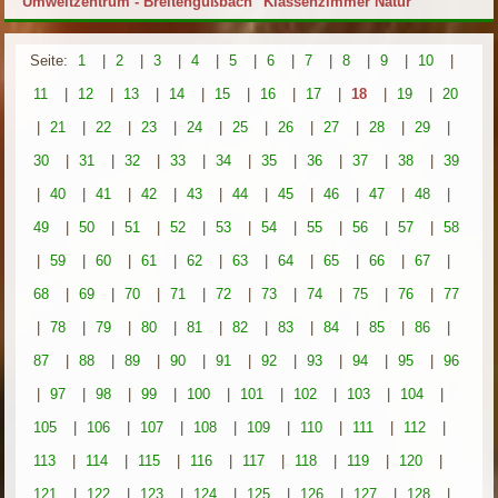
Umweltzentrum - Breitengüßbach "Klassenzimmer Natur"
Seite:
1
|
2
|
3
|
4
|
5
|
6
|
7
|
8
|
9
|
10
|
11
|
12
|
13
|
14
|
15
|
16
|
17
|
18
|
19
|
20
|
21
|
22
|
23
|
24
|
25
|
26
|
27
|
28
|
29
|
30
|
31
|
32
|
33
|
34
|
35
|
36
|
37
|
38
|
39
|
40
|
41
|
42
|
43
|
44
|
45
|
46
|
47
|
48
|
49
|
50
|
51
|
52
|
53
|
54
|
55
|
56
|
57
|
58
|
59
|
60
|
61
|
62
|
63
|
64
|
65
|
66
|
67
|
68
|
69
|
70
|
71
|
72
|
73
|
74
|
75
|
76
|
77
|
78
|
79
|
80
|
81
|
82
|
83
|
84
|
85
|
86
|
87
|
88
|
89
|
90
|
91
|
92
|
93
|
94
|
95
|
96
|
97
|
98
|
99
|
100
|
101
|
102
|
103
|
104
|
105
|
106
|
107
|
108
|
109
|
110
|
111
|
112
|
113
|
114
|
115
|
116
|
117
|
118
|
119
|
120
|
121
|
122
|
123
|
124
|
125
|
126
|
127
|
128
|