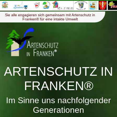
≡
Menü
Sie alle engagieren sich gemeinsam mit Artenschutz in
Franken® für eine intakte Umwelt
ARTENSCHUTZ IN
FRANKEN®
Im Sinne uns nachfolgender
Generationen