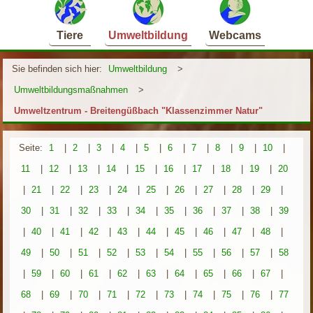
Tiere
Umweltbildung
Webcams
Sie befinden sich hier:
Umweltbildung
>
Umweltbildungsmaßnahmen
>
Umweltzentrum - Breitengüßbach "Klassenzimmer Natur"
Seite:
1
|
2
|
3
|
4
|
5
|
6
|
7
|
8
|
9
|
10
|
11
|
12
|
13
|
14
|
15
|
16
|
17
|
18
|
19
|
20
|
21
|
22
|
23
|
24
|
25
|
26
|
27
|
28
|
29
|
30
|
31
|
32
|
33
|
34
|
35
|
36
|
37
|
38
|
39
|
40
|
41
|
42
|
43
|
44
|
45
|
46
|
47
|
48
|
49
|
50
|
51
|
52
|
53
|
54
|
55
|
56
|
57
|
58
|
59
|
60
|
61
|
62
|
63
|
64
|
65
|
66
|
67
|
68
|
69
|
70
|
71
|
72
|
73
|
74
|
75
|
76
|
77