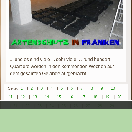
... und es sind viele ... sehr viele .. . rund hundert
Quartiere werden in den kommenden Wochen auf
dem gesamten Gelände aufgebracht ...
Seite:
1
|
2
|
3
|
4
|
5
|
6
|
7
|
8
|
9
|
10
|
11
|
12
|
13
|
14
|
15
|
16
|
17
|
18
|
19
|
20
|
21
|
22
|
23
|
24
|
25
|
26
|
27
|
28
|
29
|
30
|
31
|
32
|
33
|
34
|
35
|
36
|
37
|
38
|
39
|
40
|
41
|
42
|
43
|
44
|
45
|
46
|
47
|
48
|