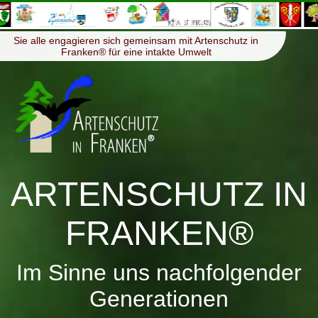
≡
Menü
Sie alle engagieren sich gemeinsam mit Artenschutz in
Franken® für eine intakte Umwelt
ARTENSCHUTZ IN
FRANKEN®
Im Sinne uns nachfolgender
Generationen