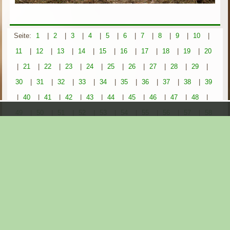
Seite:
1
|
2
|
3
|
4
|
5
|
6
|
7
|
8
|
9
|
10
|
11
|
12
|
13
|
14
|
15
|
16
|
17
|
18
|
19
|
20
|
21
|
22
|
23
|
24
|
25
|
26
|
27
|
28
|
29
|
30
|
31
|
32
|
33
|
34
|
35
|
36
|
37
|
38
|
39
|
40
|
41
|
42
|
43
|
44
|
45
|
46
|
47
|
48
|
49
|
50
|
51
|
52
|
53
|
54
|
55
|
56
|
57
|
58
|
59
|
60
|
61
|
62
|
63
|
64
|
65
|
66
|
67
|
68
|
69
|
70
|
71
|
72
|
73
|
74
|
75
|
76
|
77
|
78
|
79
|
80
|
81
|
82
|
83
|
84
|
85
|
86
|
87
|
88
|
89
|
90
|
91
|
92
|
93
|
94
|
95
|
96
|
97
|
98
|
99
|
100
|
101
|
102
|
103
|
104
|
105
|
106
|
107
|
108
|
109
|
110
|
111
|
112
|
113
|
114
|
115
|
116
|
117
|
118
|
119
|
120
|