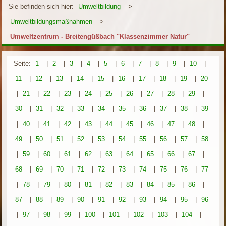
Sie befinden sich hier:
Umweltbildung
>
Umweltbildungsmaßnahmen
>
Umweltzentrum - Breitengüßbach "Klassenzimmer Natur"
Seite:
1
|
2
|
3
|
4
|
5
|
6
|
7
|
8
|
9
|
10
|
11
|
12
|
13
|
14
|
15
|
16
|
17
|
18
|
19
|
20
|
21
|
22
|
23
|
24
|
25
|
26
|
27
|
28
|
29
|
30
|
31
|
32
|
33
|
34
|
35
|
36
|
37
|
38
|
39
|
40
|
41
|
42
|
43
|
44
|
45
|
46
|
47
|
48
|
49
|
50
|
51
|
52
|
53
|
54
|
55
|
56
|
57
|
58
|
59
|
60
|
61
|
62
|
63
|
64
|
65
|
66
|
67
|
68
|
69
|
70
|
71
|
72
|
73
|
74
|
75
|
76
|
77
|
78
|
79
|
80
|
81
|
82
|
83
|
84
|
85
|
86
|
87
|
88
|
89
|
90
|
91
|
92
|
93
|
94
|
95
|
96
|
97
|
98
|
99
|
100
|
101
|
102
|
103
|
104
|