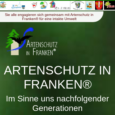
≡
Menü
Sie alle engagieren sich gemeinsam mit Artenschutz in
Franken® für eine intakte Umwelt
ARTENSCHUTZ IN
FRANKEN®
Im Sinne uns nachfolgender
Generationen