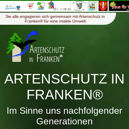
≡
Menü
Sie alle engagieren sich gemeinsam mit Artenschutz in
Franken® für eine intakte Umwelt
ARTENSCHUTZ IN
FRANKEN®
Im Sinne uns nachfolgender
Generationen