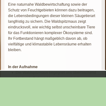
Eine naturnahe Waldbewirtschaftung sowie der
Schutz von Feuchtgebieten können dazu beitragen,
die Lebensbedingungen dieser kleinen Säugetierart
langfristig zu sichern. Die Waldspitzmaus zeigt
eindrucksvoll, wie wichtig selbst unscheinbare Tiere
für das Funktionieren komplexer Ökosysteme sind.
Ihr Fortbestand hängt maßgeblich davon ab, ob
vielfältige und klimastabile Lebensräume erhalten
bleiben.
In der Aufnahme
Die Waldspitzmaus begegnet uns überraschend
häufig als Totfund. Viele ihrer natürlichen
Fressfeinde töten sie zwar, verschmähen jedoch
oftmals den Verzehr. Ursache hierfür sind unter
anderem die stark riechenden Drüsen der
Spitzmäuse. So bleibt nicht selten der nahezu