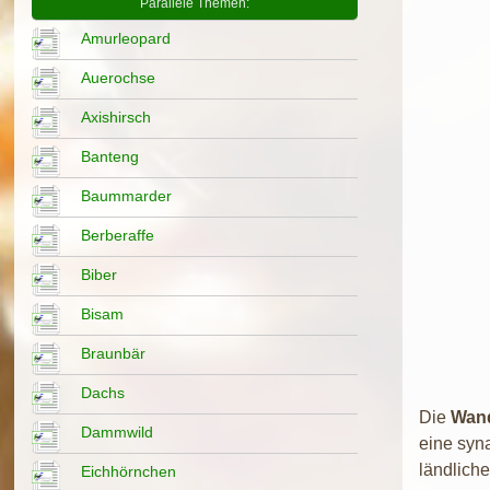
Parallele Themen:
Amurleopard
Auerochse
Axishirsch
Banteng
Baummarder
Berberaffe
Biber
Bisam
Braunbär
Dachs
Die
Wand
Dammwild
eine syna
ländliche
Eichhörnchen