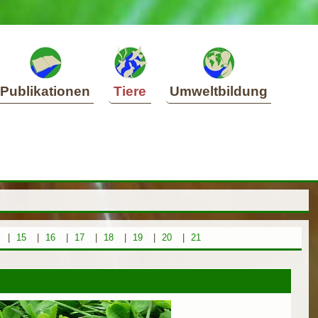
Publikationen
Tiere
Umweltbildung
|
15
|
16
|
17
|
18
|
19
|
20
|
21