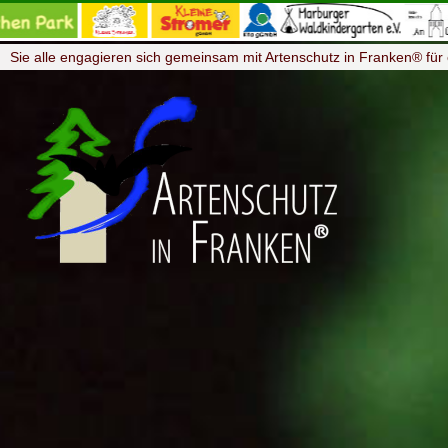
Sie alle engagieren sich gemeinsam mit Artenschutz in Franken® für 