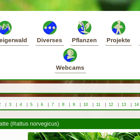
eigerwald
Diverses
Pflanzen
Projekte
Webcams
2
|
3
|
4
|
5
|
6
|
7
|
8
|
9
|
10
|
11
|
12
|
13
|
14
tte (Rattus norvegicus)