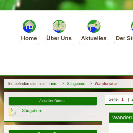
Home
Über Uns
Aktuelles
Der St
Sie befinden sich hier:
Tiere
>
Säugetiere
>
Wanderratte
Seite:
1
|
Aktueller Ordner:
Säugetiere
Wanderra