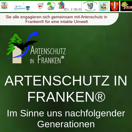
≡
Menü
Sie alle engagieren sich gemeinsam mit Artenschutz in
Franken® für eine intakte Umwelt
ARTENSCHUTZ IN
FRANKEN®
Im Sinne uns nachfolgender
Generationen