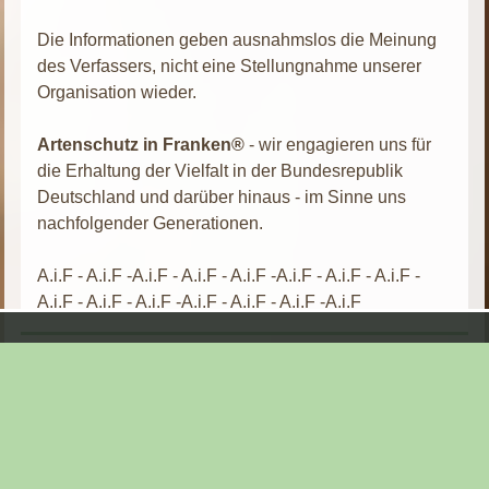
Die Informationen geben ausnahmslos die Meinung
des Verfassers, nicht eine Stellungnahme unserer
Organisation wieder.
Artenschutz in Franken®
- wir engagieren uns für
die Erhaltung der Vielfalt in der Bundesrepublik
Deutschland und darüber hinaus - im Sinne uns
nachfolgender Generationen.
A.i.F - A.i.F -A.i.F - A.i.F - A.i.F -A.i.F - A.i.F - A.i.F -
A.i.F - A.i.F - A.i.F -A.i.F - A.i.F - A.i.F -A.i.F
Aktueller Ordner:
Säugetiere