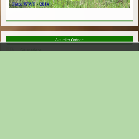
Aktueller Ordner:
Säugetiere
Parallele Themen:
Amurleopard
Auerochse
Axishirsch
Banteng
Baummarder