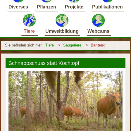
Diverses
Pflanzen
Projekte
Publikationen
Tiere
Umweltbildung
Webcams
Sie befinden sich hier:
Tiere
>
Säugetiere
>
Banteng
Schnappschuss statt Kochtopf