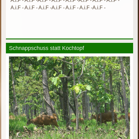
A.i.F - A.i.F -A.i.F - A.i.F - A.i.F -A.i.F - A.i.F - A.i.F -
A.i.F - A.i.F - A.i.F -A.i.F - A.i.F - A.i.F -A.i.F -
Schnappschuss statt Kochtopf