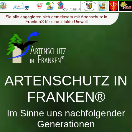
≡
Menü
Sie alle engagieren sich gemeinsam mit Artenschutz in
Franken® für eine intakte Umwelt
ARTENSCHUTZ IN
FRANKEN®
Im Sinne uns nachfolgender
Generationen