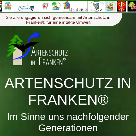
≡
Menü
Sie alle engagieren sich gemeinsam mit Artenschutz in
Franken® für eine intakte Umwelt
ARTENSCHUTZ IN
FRANKEN®
Im Sinne uns nachfolgender
Generationen