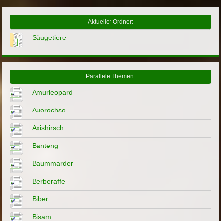
Aktueller Ordner:
Säugetiere
Parallele Themen:
Amurleopard
Auerochse
Axishirsch
Banteng
Baummarder
Berberaffe
Biber
Bisam