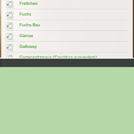
Frettchen
Fuchs
Fuchs-Bau
Gämse
Galloway
Gartenspitzmaus (Crocidura suaveolens)
Gelbhalsmaus
Gepard
Goldschakal
Gorilla
Graurötelmaus
Haselmaus
Hausmaus westliche