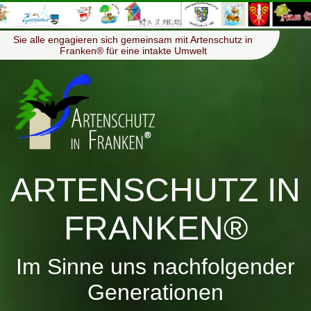
≡
Menü
Sie alle engagieren sich gemeinsam mit Artenschutz in
Franken® für eine intakte Umwelt
ARTENSCHUTZ IN
FRANKEN®
Im Sinne uns nachfolgender
Generationen