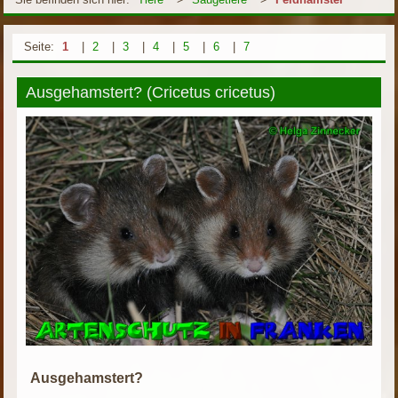
Seite:
1
|
2
|
3
|
4
|
5
|
6
|
7
Ausgehamstert? (Cricetus cricetus)
Ausgehamstert?