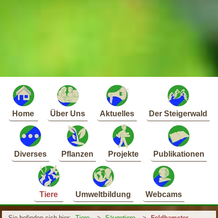
Home
Über Uns
Aktuelles
Der Steigerwald
Diverses
Pflanzen
Projekte
Publikationen
Tiere
Umweltbildung
Webcams
Sie befinden sich hier:
Tiere
>
Säugetiere
>
Feldhamster