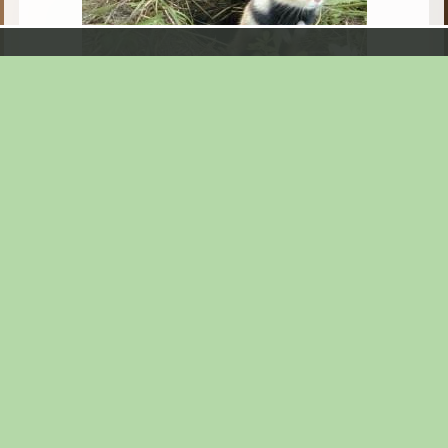
Leider sehr selten geworden ist dieser Anblick - der
Feldhamster in Deutschland.
Feldhamster