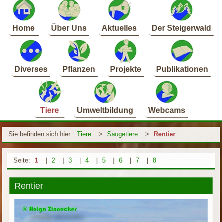
Home
Über Uns
Aktuelles
Der Steigerwald
Diverses
Pflanzen
Projekte
Publikationen
Tiere
Umweltbildung
Webcams
Sie befinden sich hier:
Tiere
>
Säugetiere
>
Rentier
Seite:
1
|
2
|
3
|
4
|
5
|
6
|
7
|
8
Rentier