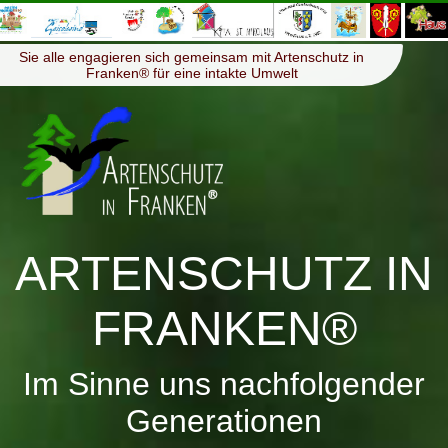
≡
Menü
Sie alle engagieren sich gemeinsam mit Artenschutz in
Franken® für eine intakte Umwelt
ARTENSCHUTZ IN
FRANKEN®
Im Sinne uns nachfolgender
Generationen