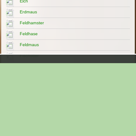
Elch
Erdmaus
Feldhamster
Feldhase
Feldmaus
Fischotter
Flusspferd (Hippopotamus amphibius)
Frettchen
Fuchs
Fuchs-Bau
Gämse
Galloway
Gartenspitzmaus (Crocidura suaveolens)