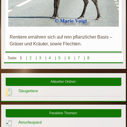
Rentiere ernähren sich auf rein pflanzlicher Basis –
Gräser und Kräuter, sowie Flechten.
Seite:
1
|
2
|
3
|
4
|
5
|
6
|
7
|
8
Aktueller Ordner:
Säugetiere
Parallele Themen:
Amurleopard