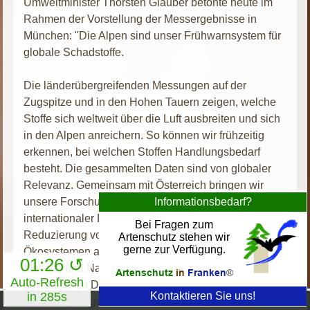
Umweltminister Thorsten Glauber betonte heute im
Rahmen der Vorstellung der Messergebnisse in
München: "Die Alpen sind unser Frühwarnsystem für
globale Schadstoffe.
Die länderübergreifenden Messungen auf der
Zugspitze und in den Hohen Tauern zeigen, welche
Stoffe sich weltweit über die Luft ausbreiten und sich
in den Alpen anreichern. So können wir frühzeitig
erkennen, bei welchen Stoffen Handlungsbedarf
besteht. Die gesammelten Daten sind von globaler
Relevanz. Gemeinsam mit Österreich bringen wir
unsere Forschungsergebnisse auf europäischer und
internationaler Ebene ein. Unser Ziel ist die weltweite
Reduzierung von Chemikalien, die sich in unseren
Ökosystemen anreichern können. Damit schützen wir
01:26 ↺
Mensch und Natur." Die mit dem Umweltmonitoring
Auto-Refresh
gewonnenen Daten von über 100 Schadstoffen sind
in 282s
für Hochgebirge der mittleren Breitengrade weltweit