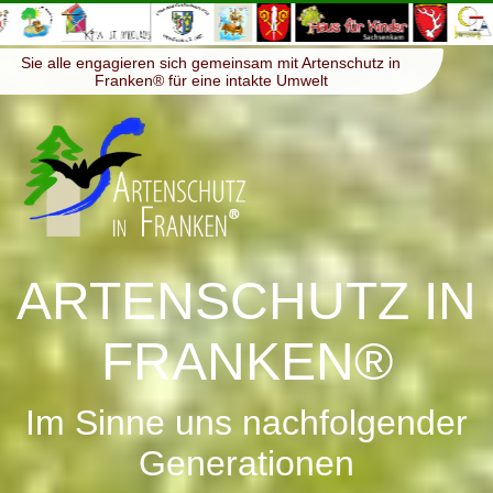
≡
Menü
Sie alle engagieren sich gemeinsam mit Artenschutz in
Franken® für eine intakte Umwelt
ARTENSCHUTZ IN
FRANKEN®
Im Sinne uns nachfolgender
Generationen