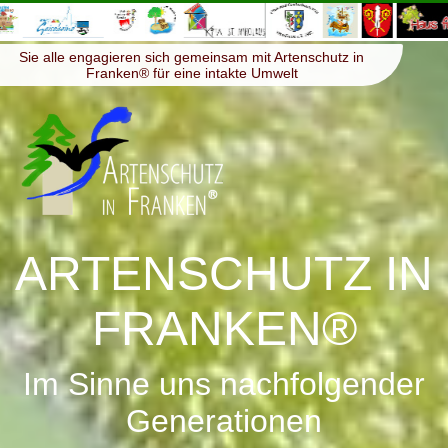
≡
Menü
Sie alle engagieren sich gemeinsam mit Artenschutz in
Franken® für eine intakte Umwelt
ARTENSCHUTZ IN
FRANKEN®
Im Sinne uns nachfolgender
Generationen