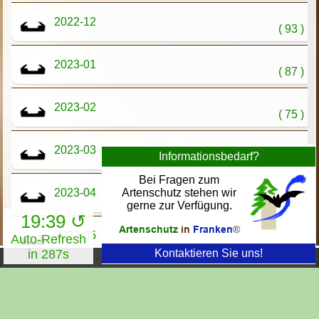
2022-12
( 93 )
2023-01
( 87 )
2023-02
( 75 )
2023-03
( 75 )
2023-04
( 70 )
19:39 ↺
2023-05
Auto-Refresh
( 108 )
in 285s
2023-06
( 96 )