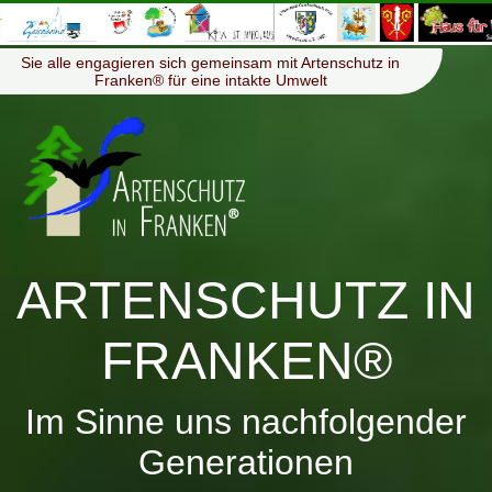
≡
Menü
Sie alle engagieren sich gemeinsam mit Artenschutz in
Franken® für eine intakte Umwelt
ARTENSCHUTZ IN
FRANKEN®
Im Sinne uns nachfolgender
Generationen