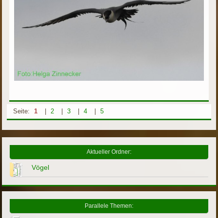
Seite:
1
|
2
|
3
|
4
|
5
Aktueller Ordner:
Vögel
Parallele Themen: