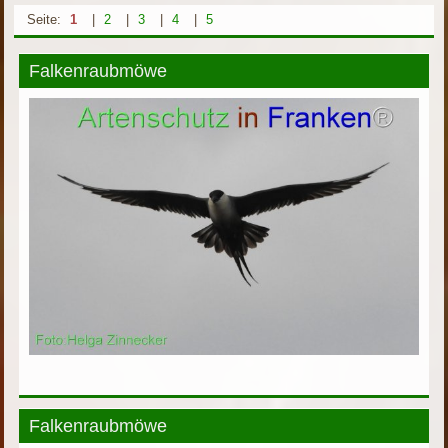
Seite:
1
|
2
|
3
|
4
|
5
Falkenraubmöwe
Falkenraubmöwe