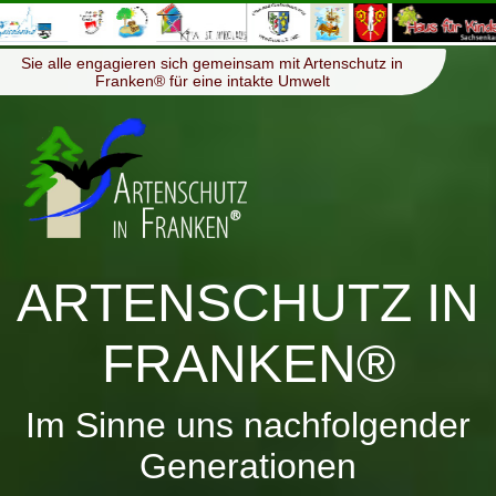
≡
Menü
Sie alle engagieren sich gemeinsam mit Artenschutz in
Franken® für eine intakte Umwelt
ARTENSCHUTZ IN
FRANKEN®
Im Sinne uns nachfolgender
Generationen