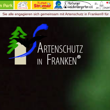
Sie alle engagieren sich gemeinsam mit Artenschutz in Franken® für 