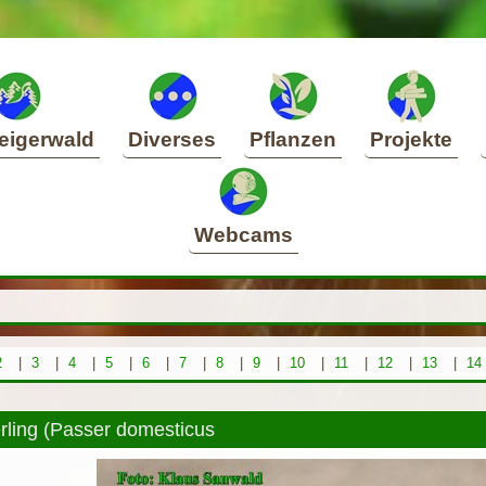
eigerwald
Diverses
Pflanzen
Projekte
Webcams
2
|
3
|
4
|
5
|
6
|
7
|
8
|
9
|
10
|
11
|
12
|
13
|
14
ling (Passer domesticus