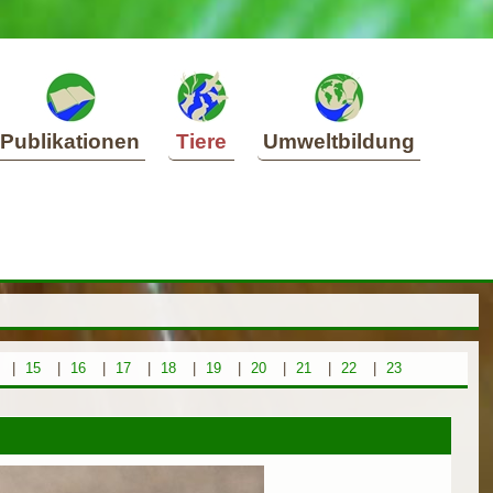
Publikationen
Tiere
Umweltbildung
|
15
|
16
|
17
|
18
|
19
|
20
|
21
|
22
|
23