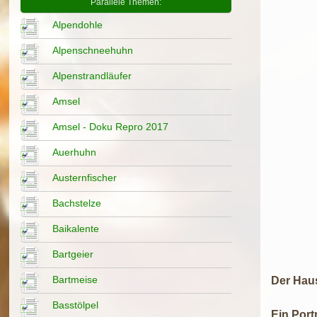
Parallele Themen:
Alpendohle
Alpenschneehuhn
Alpenstrandläufer
Amsel
Amsel - Doku Repro 2017
Auerhuhn
Austernfischer
Bachstelze
Baikalente
Bartgeier
Bartmeise
Der Haus
Basstölpel
Ein Portr