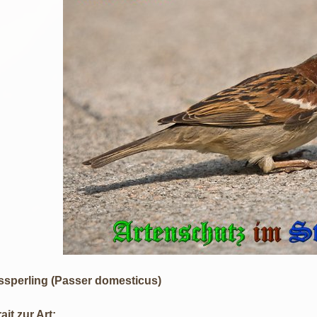
sperling (Passer domesticus)
ait zur Art: