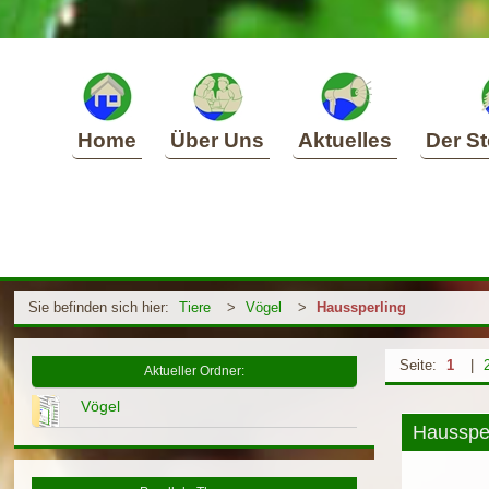
Home
Über Uns
Aktuelles
Der St
Sie befinden sich hier:
Tiere
>
Vögel
>
Haussperling
Seite:
1
|
Aktueller Ordner:
Vögel
Haussper