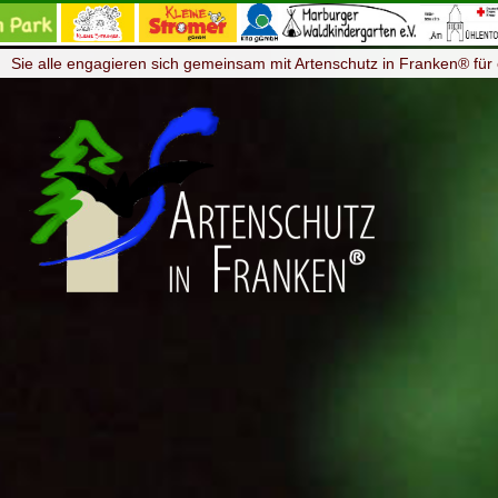
Sie alle engagieren sich gemeinsam mit Artenschutz in Franken® für 