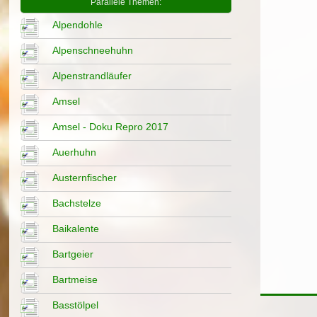
Parallele Themen:
Alpendohle
Alpenschneehuhn
Alpenstrandläufer
Amsel
Amsel - Doku Repro 2017
Auerhuhn
Austernfischer
Bachstelze
Baikalente
Bartgeier
Bartmeise
Basstölpel