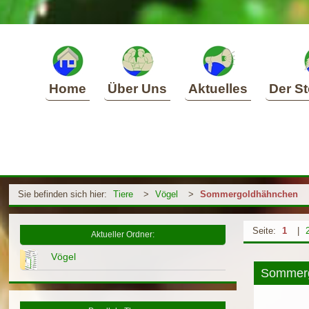
Home
Über Uns
Aktuelles
Der St
Sie befinden sich hier:
Tiere
>
Vögel
>
Sommergoldhähnchen
Seite:
1
|
Aktueller Ordner:
Vögel
Sommer