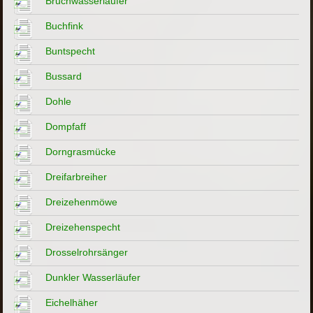
Bruchwasserläufer
Buchfink
Buntspecht
Bussard
Dohle
Dompfaff
Dorngrasmücke
Dreifarbreiher
Dreizehenmöwe
Dreizehenspecht
Drosselrohrsänger
Dunkler Wasserläufer
Eichelhäher