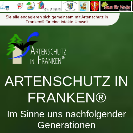
≡
Menü
Sie alle engagieren sich gemeinsam mit Artenschutz in
Franken® für eine intakte Umwelt
ARTENSCHUTZ IN
FRANKEN®
Im Sinne uns nachfolgender
Generationen