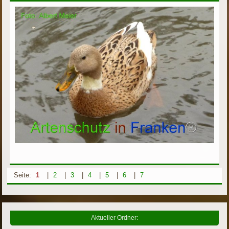
Seite:
1
|
2
|
3
|
4
|
5
|
6
|
7
Aktueller Ordner: