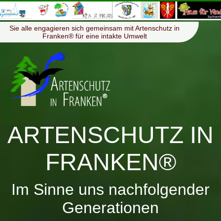
≡
Menü
Sie alle engagieren sich gemeinsam mit Artenschutz in
Franken® für eine intakte Umwelt
ARTENSCHUTZ IN
FRANKEN®
Im Sinne uns nachfolgender
Generationen