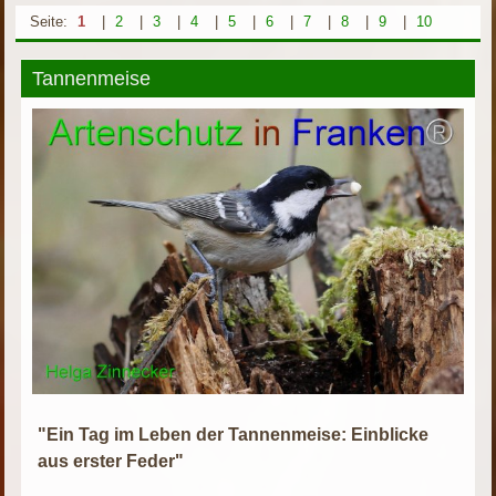
Seite:
1
|
2
|
3
|
4
|
5
|
6
|
7
|
8
|
9
|
10
Tannenmeise
"Ein Tag im Leben der Tannenmeise: Einblicke
aus erster Feder"