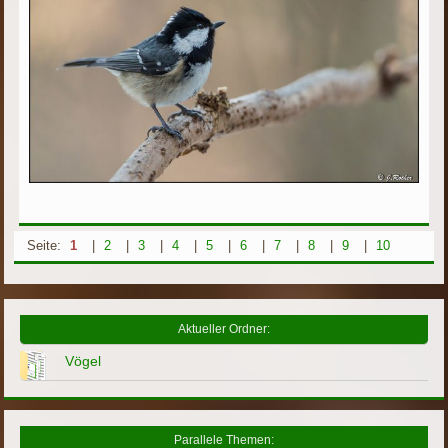
Seite:
1
|
2
|
3
|
4
|
5
|
6
|
7
|
8
|
9
|
10
Aktueller Ordner:
Vögel
Parallele Themen: