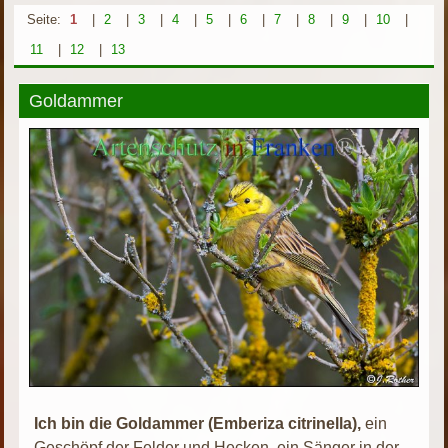
Seite:
1
|
2
|
3
|
4
|
5
|
6
|
7
|
8
|
9
|
10
|
11
|
12
|
13
Goldammer
Ich bin die Goldammer (Emberiza citrinella),
ein
Geschöpf der Felder und Hecken, ein Sänger in der