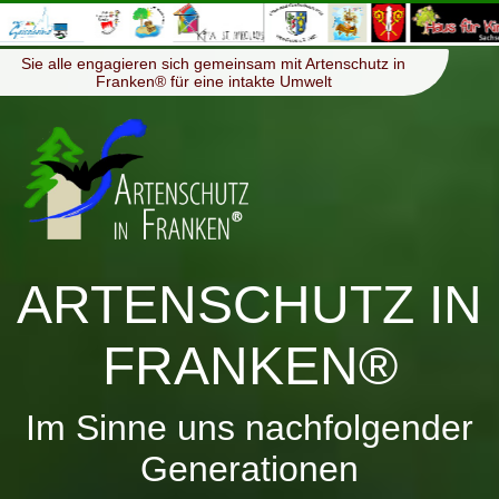
≡
Menü
Sie alle engagieren sich gemeinsam mit Artenschutz in
Franken® für eine intakte Umwelt
ARTENSCHUTZ IN
FRANKEN®
Im Sinne uns nachfolgender
Generationen