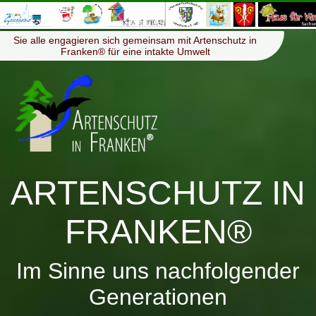
≡
Menü
Sie alle engagieren sich gemeinsam mit Artenschutz in
Franken® für eine intakte Umwelt
ARTENSCHUTZ IN
FRANKEN®
Im Sinne uns nachfolgender
Generationen