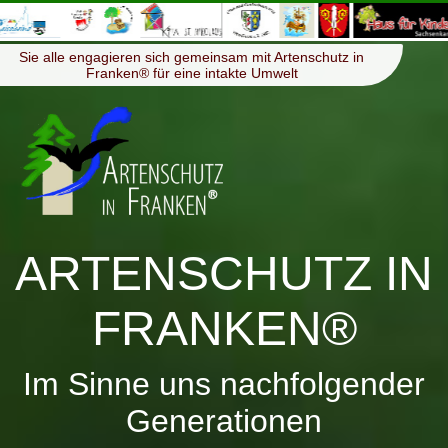
≡
Menü
Sie alle engagieren sich gemeinsam mit Artenschutz in
Franken® für eine intakte Umwelt
ARTENSCHUTZ IN
FRANKEN®
Im Sinne uns nachfolgender
Generationen