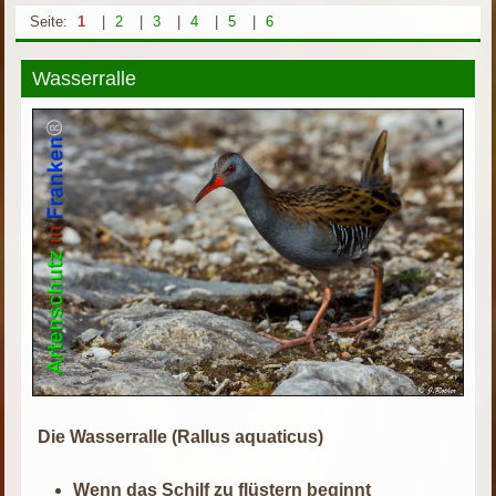
Seite:
1
|
2
|
3
|
4
|
5
|
6
Wasserralle
Die Wasserralle (Rallus aquaticus)
Wenn das Schilf zu flüstern beginnt